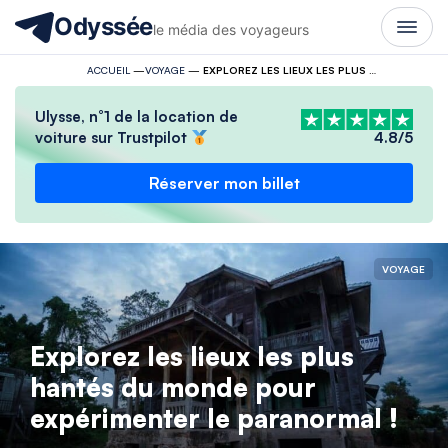
Odyssée
le média des voyageurs
ACCUEIL
—
VOYAGE
—
EXPLOREZ LES LIEUX LES PLUS HANTÉS DU MONDE POUR EXPÉRIMENTER LE PARANORMAL !
Ulysse, n°1 de la location de
voiture sur Trustpilot
4.8/5
Réserver mon billet
VOYAGE
Explorez les lieux les plus
hantés du monde pour
expérimenter le paranormal !