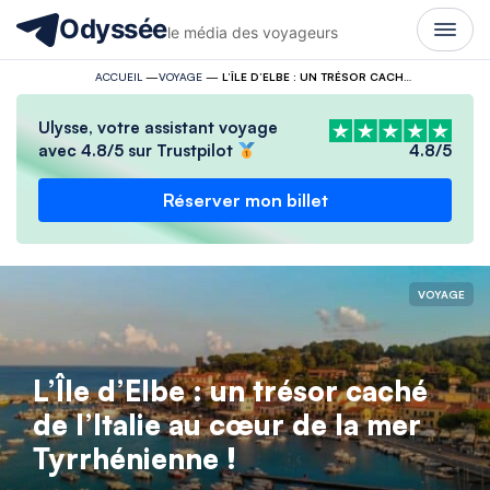
Odyssée
le média des voyageurs
ACCUEIL
—
VOYAGE
—
L’ÎLE D’ELBE : UN TRÉSOR CACHÉ DE L’ITALIE AU CŒUR DE LA MER TYRRHÉNIENNE !
Ulysse, votre assistant voyage
avec 4.8/5 sur Trustpilot
4.8/5
Réserver mon billet
VOYAGE
L’Île d’Elbe : un trésor caché
de l’Italie au cœur de la mer
Tyrrhénienne !