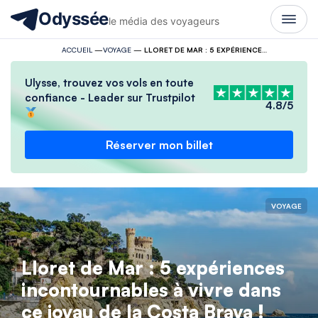
Odyssée
le média des voyageurs
ACCUEIL
—
VOYAGE
—
LLORET DE MAR : 5 EXPÉRIENCES INCONTOURNABLES À VIVRE DANS CE JOYAU DE LA COSTA BRAVA !
Ulysse, trouvez vos vols en toute
confiance - Leader sur Trustpilot
4.8/5
Réserver mon billet
VOYAGE
Lloret de Mar : 5 expériences
incontournables à vivre dans
ce joyau de la Costa Brava !