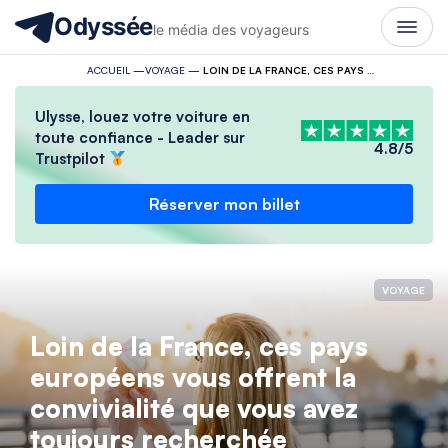
Odyssée
le média des voyageurs
ACCUEIL
—
VOYAGE
—
LOIN DE LA FRANCE, CES PAYS EUROPÉENS VOUS OFFRENT LA CONVIVIALITÉ QUE VOUS AVEZ TOUJOURS RECHERCHÉE
Ulysse, louez votre voiture en
toute confiance - Leader sur
4.8/5
Trustpilot
Réserver mon billet
VOYAGE
Loin de la France, ces pays
européens vous offrent la
convivialité que vous avez
toujours recherchée