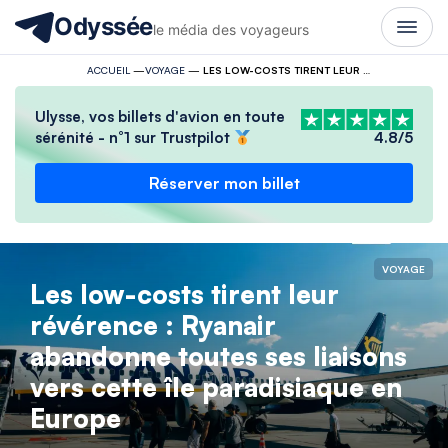
Odyssée
le média des voyageurs
ACCUEIL
—
VOYAGE
—
LES LOW-COSTS TIRENT LEUR RÉVÉRENCE : RYANAIR ABANDONNE TOUTES SES LIAISONS VERS CETTE ÎLE PARADISIAQUE EN EUROPE
Ulysse, vos billets d'avion en toute
sérénité - n°1 sur Trustpilot
4.8/5
Réserver mon billet
VOYAGE
Les low-costs tirent leur
révérence : Ryanair
abandonne toutes ses liaisons
vers cette île paradisiaque en
Europe