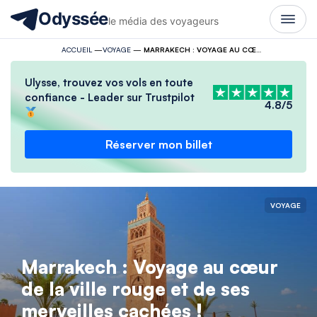
Odyssée
le média des voyageurs
ACCUEIL
—
VOYAGE
—
MARRAKECH : VOYAGE AU CŒUR DE LA VILLE ROUGE ET DE SES MERVEILLES CACHÉES !
Ulysse, trouvez vos vols en toute
confiance - Leader sur Trustpilot
4.8/5
Réserver mon billet
VOYAGE
Marrakech : Voyage au cœur
de la ville rouge et de ses
merveilles cachées !