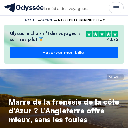
Odyssée
le média des voyageurs
ACCUEIL
—
VOYAGE
—
MARRE DE LA FRÉNÉSIE DE LA CÔTE D’AZUR ? L’ANGLETERRE OFFRE MIEUX, SANS LES FOULES
Ulysse, le choix n°1 des voyageurs
sur Trustpilot
4.8/5
Réserver mon billet
VOYAGE
Marre de la frénésie de la côte
d’Azur ? L’Angleterre offre
mieux, sans les foules