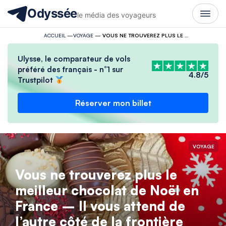
Odyssée
le média des voyageurs
ACCUEIL
—
VOYAGE
—
VOUS NE TROUVEREZ PLUS LE MEILLEUR CHOCOLAT DE NOËL EN FRANCE – IL VOUS ATTEND DE L’AUTRE CÔTÉ DE LA FRONTIÈRE
Ulysse, le comparateur de vols
préféré des français - n°1 sur
4.8/5
Trustpilot
Réserver mon billet
VOYAGE
Vous ne trouverez plus le
meilleur chocolat de Noël en
France – Il vous attend de
l’autre côté de la frontière