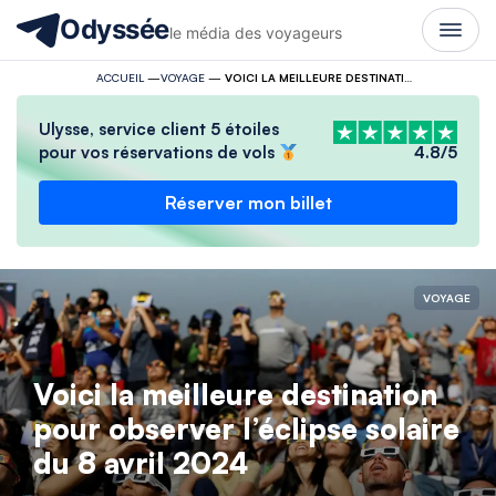
Odyssée
le média des voyageurs
ACCUEIL
—
VOYAGE
—
VOICI LA MEILLEURE DESTINATION POUR OBSERVER L’ÉCLIPSE SOLAIRE DU 8 AVRIL 2024
Ulysse, service client 5 étoiles
pour vos réservations de vols
4.8/5
Réserver mon billet
VOYAGE
Voici la meilleure destination
pour observer l’éclipse solaire
du 8 avril 2024