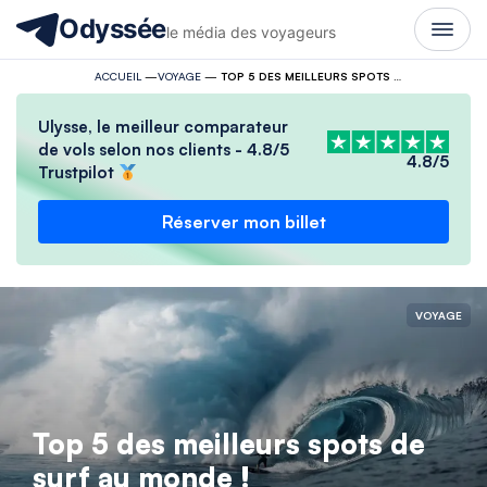
Odyssée
le média des voyageurs
ACCUEIL
—
VOYAGE
—
TOP 5 DES MEILLEURS SPOTS DE SURF AU MONDE !
Ulysse, le meilleur comparateur
de vols selon nos clients - 4.8/5
4.8/5
Trustpilot
Réserver mon billet
VOYAGE
Top 5 des meilleurs spots de
surf au monde !