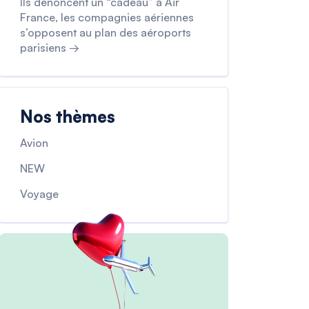
Ils dénoncent un “cadeau” à Air
France, les compagnies aériennes
s’opposent au plan des aéroports
parisiens →
Nos thèmes
Avion
NEW
Voyage