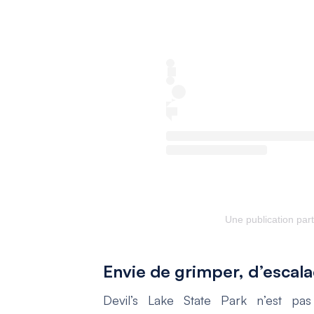
Une publication par
Envie de grimper, d’escalad
Devil’s Lake State Park n’est p