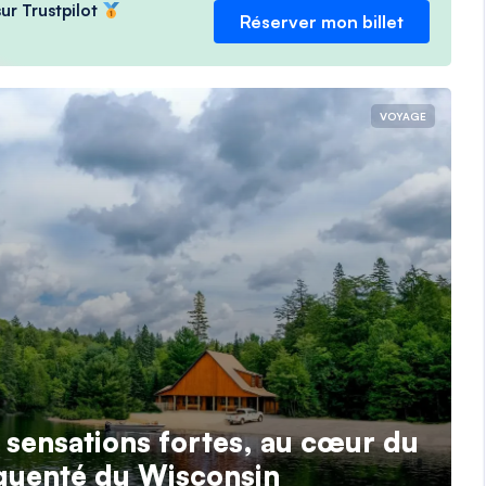
ur Trustpilot
Réserver mon billet
VOYAGE
 sensations fortes, au cœur du
équenté du Wisconsin