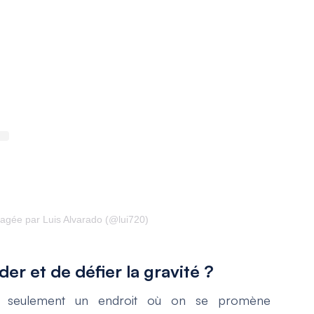
tagée par Luis Alvarado (@lui720)
er et de défier la gravité ?
as seulement un endroit où on se promène