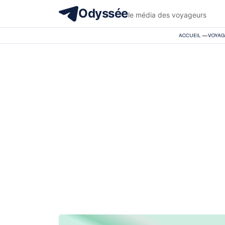
Odyssée
le média des voyageurs
ACCUEIL
—
VOYAG