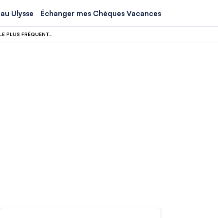
au Ulysse
Échanger mes Chèques Vacances
ENTRE NATURE SAUVAGE ET SENSATIONS FORTES, AU CŒUR DU PARC NATUREL LE PLUS FRÉQUENTÉ DU WISCONSIN