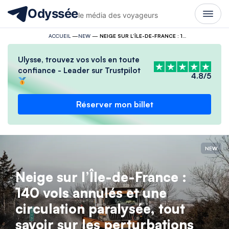
Odyssée
le média des voyageurs
ACCUEIL
—
NEW
—
NEIGE SUR L’ÎLE-DE-FRANCE : 140 VOLS ANNULÉS ET UNE CIRCULATION PARALYSÉE, TOUT SAVOIR SUR LES PERTURBATIONS
Ulysse, trouvez vos vols en toute
confiance - Leader sur Trustpilot
4.8/5
Réserver mon billet
NEW
Neige sur l’Île-de-France :
140 vols annulés et une
circulation paralysée, tout
savoir sur les perturbations