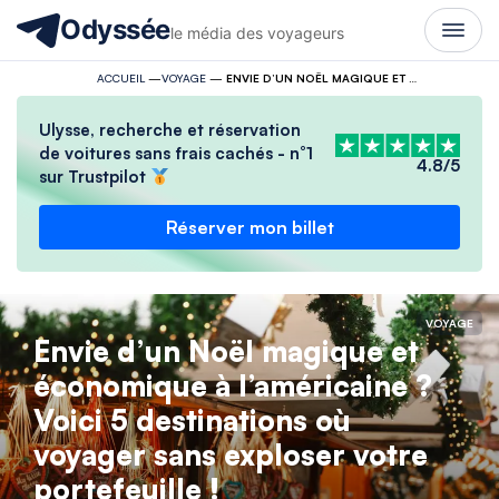
Odyssée
le média des voyageurs
ACCUEIL
—
VOYAGE
—
ENVIE D’UN NOËL MAGIQUE ET ÉCONOMIQUE À L’AMÉRICAINE ? VOICI 5 DESTINATIONS OÙ VOYAGER SANS EXPLOSER VOTRE PORTEFEUILLE !
Ulysse, recherche et réservation
de voitures sans frais cachés - n°1
4.8/5
sur Trustpilot
Réserver mon billet
VOYAGE
Envie d’un Noël magique et
économique à l’américaine ?
Voici 5 destinations où
voyager sans exploser votre
portefeuille !