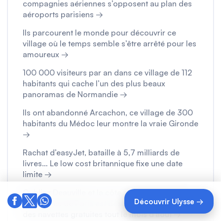
compagnies aériennes s’opposent au plan des
aéroports parisiens →
Ils parcourent le monde pour découvrir ce
village où le temps semble s’être arrêté pour les
amoureux →
100 000 visiteurs par an dans ce village de 112
habitants qui cache l’un des plus beaux
panoramas de Normandie →
Ils ont abandonné Arcachon, ce village de 300
habitants du Médoc leur montre la vraie Gironde
→
Rachat d’easyJet, bataille à 5,7 milliards de
livres… Le low cost britannique fixe une date
limite →
Oubliez Deauville et la côte normande, cette
Découvrir Ulysse →
plage près de Paris est désormais desservie par
des navettes gratuites tout le mois d’août →