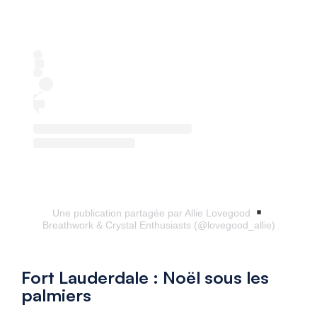
Une publication partagée par Allie Lovegood
Breathwork & Crystal Enthusiasts (@lovegood_allie)
Fort Lauderdale : Noël sous les
palmiers