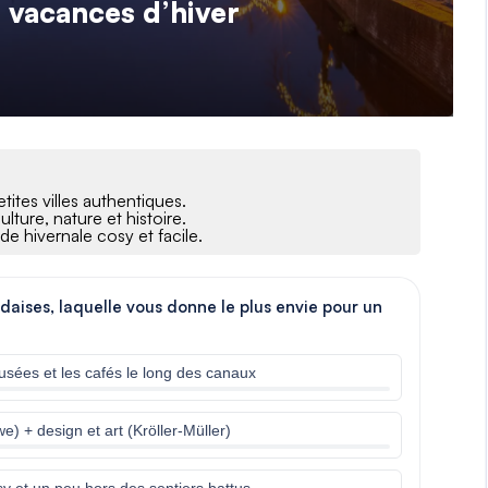
s vacances d’hiver
ites villes authentiques.
ture, nature et histoire.
e hivernale cosy et facile.
daises, laquelle vous donne le plus envie pour un
musées et les cafés le long des canaux
 + design et art (Kröller-Müller)
y et un peu hors des sentiers battus