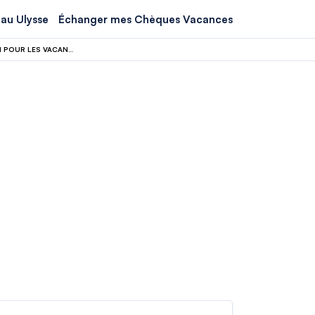
au Ulysse
Échanger mes Chèques Vacances
OUBLIEZ LES CLICHÉS : LES PAYS-BAS SORTENT LE GRAND JEU EN VERSION MINI POUR LES VACANCES D’HIVER