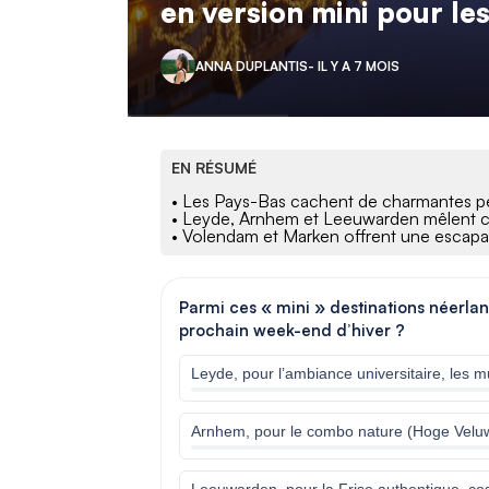
en version mini pour le
ANNA DUPLANTIS
- IL Y A 7 MOIS
EN RÉSUMÉ
• Les Pays-Bas cachent de charmantes pet
• Leyde, Arnhem et Leeuwarden mêlent cul
• Volendam et Marken offrent une escapad
Parmi ces « mini » destinations néerlan
prochain week-end d’hiver ?
Leyde, pour l’ambiance universitaire, les 
Arnhem, pour le combo nature (Hoge Veluwe)
Leeuwarden, pour la Frise authentique, cos