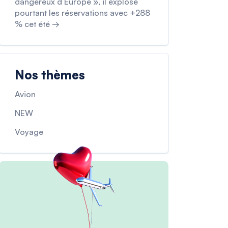
dangereux d’Europe », il explose
pourtant les réservations avec +288
% cet été →
Nos thèmes
Avion
NEW
Voyage