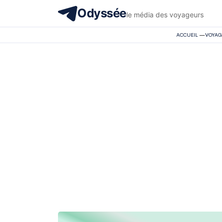
Odyssée
le média des voyageurs
ACCUEIL
—
VOYAG