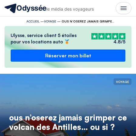
Odyssée
le média des voyageurs
ACCUEIL
—
VOYAGE
—
OUS N’OSEREZ JAMAIS GRIMPER CE VOLCAN DES ANTILLES… OU SI ?
Ulysse, service client 5 étoiles
pour vos locations auto
4.8/5
Réserver mon billet
VOYAGE
ous n’oserez jamais grimper ce
volcan des Antilles… ou si ?