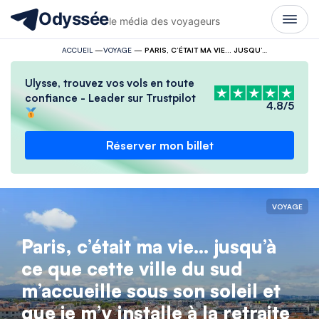
Odyssée
le média des voyageurs
ACCUEIL
—
VOYAGE
—
PARIS, C’ÉTAIT MA VIE… JUSQU’À CE QUE CETTE VILLE DU SUD M’ACCUEILLE SOUS SON SOLEIL ET QUE JE M’Y INSTALLE À LA RETRAITE
Ulysse, trouvez vos vols en toute
confiance - Leader sur Trustpilot
4.8/5
Réserver mon billet
VOYAGE
Paris, c’était ma vie… jusqu’à
ce que cette ville du sud
m’accueille sous son soleil et
que je m’y installe à la retraite