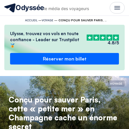
Odyssée
le média des voyageurs
ACCUEIL
—
VOYAGE
—
CONÇU POUR SAUVER PARIS, CETTE « PETITE MER » EN CHAMPAGNE CACHE UN ÉNORME SECRET
Ulysse, trouvez vos vols en toute
confiance - Leader sur Trustpilot
4.8/5
Réserver mon billet
VOYAGE
Conçu pour sauver Paris,
cette « petite mer » en
Champagne cache un énorme
secret