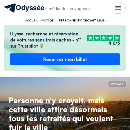
Odyssée
le média des voyageurs
ACCUEIL
—
VOYAGE
—
PERSONNE N’Y CROYAIT, MAIS CETTE VILLE ATTIRE DÉSORMAIS TOUS LES RETRAITÉS QUI VEULENT FUIR LA VILLE
Ulysse, recherche et réservation
de voitures sans frais cachés - n°1
4.8/5
sur Trustpilot
Réserver mon billet
VOYAGE
Personne n’y croyait, mais
cette ville attire désormais
tous les retraités qui veulent
fuir la ville