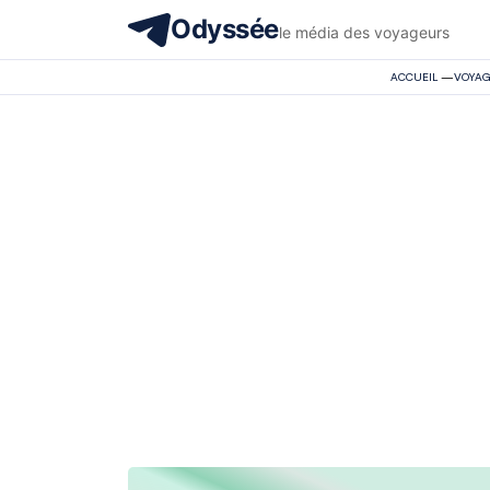
Odyssée
le média des voyageurs
ACCUEIL
—
VOYA