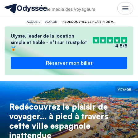
Odyssée
le média des voyageurs
ACCUEIL
—
VOYAGE
—
REDÉCOUVREZ LE PLAISIR DE VOYAGER… À PIED À TRAVERS CETTE VILLE ESPAGNOLE INATTENDUE
Ulysse, leader de la location
simple et fiable - n°1 sur Trustpilot
4.8/5
Réserver mon billet
VOYAGE
Redécouvrez le plaisir de
voyager… à pied à travers
cette ville espagnole
inattendue