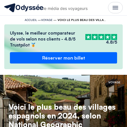
Odyssée
le média des voyageurs
ACCUEIL
—
VOYAGE
—
VOICI LE PLUS BEAU DES VILLAGES ESPAGNOLS EN 2024, SELON NATIONAL GEOGRAPHIC
Ulysse, le meilleur comparateur
de vols selon nos clients - 4.8/5
4.8/5
Trustpilot
Réserver mon billet
VOYAGE
Voici le plus beau des villages
espagnols en 2024, selon
National Geographic