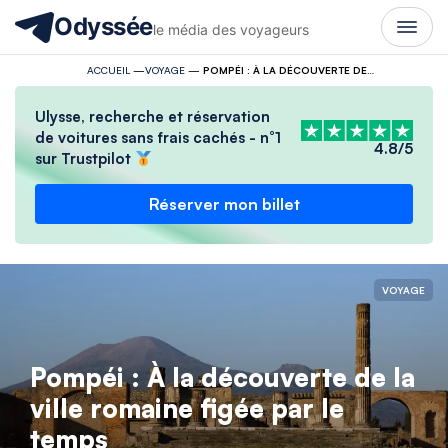
Odyssée
le média des voyageurs
ACCUEIL
—
VOYAGE
—
POMPÉI : À LA DÉCOUVERTE DE LA VILLE ROMAINE FIGÉE PAR LE TEMPS
Ulysse, recherche et réservation
de voitures sans frais cachés - n°1
4.8/5
sur Trustpilot
Réserver mon billet
VOYAGE
Pompéi : À la découverte de la
ville romaine figée par le
temps