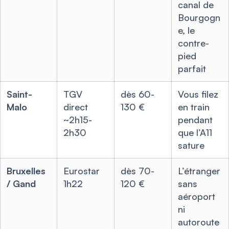
canal de
Bourgogn
e, le
contre-
pied
parfait
Saint-
TGV
dès 60-
Vous filez
Malo
direct
130 €
en train
~2h15-
pendant
2h30
que l’A11
sature
Bruxelles
Eurostar
dès 70-
L’étranger
/ Gand
1h22
120 €
sans
aéroport
ni
autoroute