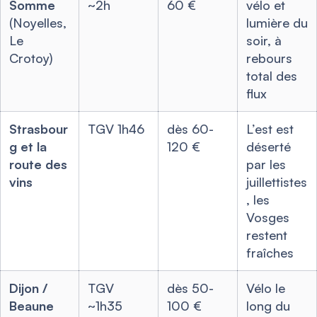
Somme
~2h
60 €
vélo et
(Noyelles,
lumière du
Le
soir, à
Crotoy)
rebours
total des
flux
Strasbour
TGV 1h46
dès 60-
L’est est
g et la
120 €
déserté
route des
par les
vins
juillettistes
, les
Vosges
restent
fraîches
Dijon /
TGV
dès 50-
Vélo le
Beaune
~1h35
100 €
long du