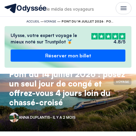
Odyssée
le média des voyageurs
ACCUEIL
—
VOYAGE
—
PONT DU 14 JUILLET 2026 : POSEZ UN SEUL JOUR DE CONGÉ ET OFFREZ-VOUS 4 JOURS LOIN DU CHASSÉ-CROISÉ
Ulysse, votre expert voyage le
mieux noté sur Trustpilot
4.8/5
Réserver mon billet
Pont du 14 juillet 2026 : posez
un seul jour de congé et
VOYAGE
offrez-vous 4 jours loin du
chassé-croisé
ANNA DUPLANTIS
- IL Y A 2 MOIS