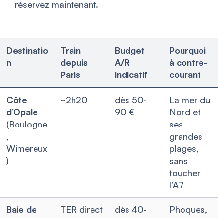
réservez maintenant.
Destinatio
Train
Budget
Pourquoi
n
depuis
A/R
à contre-
Paris
indicatif
courant
Côte
~2h20
dès 50-
La mer du
d’Opale
90 €
Nord et
(Boulogne
ses
,
grandes
Wimereux
plages,
)
sans
toucher
l’A7
Baie de
TER direct
dès 40-
Phoques,