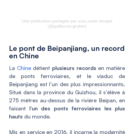
Une publication partagée par ɢᴜɪʟʟᴀᴜᴍᴇ ɢʀᴜʙᴇʀ
(@guillaume.gruber)
Le pont de Beipanjiang, un record
en Chine
La
Chine
détient
plusieurs records
en matière
de ponts ferroviaires, et le viaduc de
Beipanjiang est l’un des plus impressionnants.
Situé dans la province du Guizhou, il s’élève à
275 mètres au-dessus de la rivière Beipan, en
faisant
l’un des ponts ferroviaires les plus
hauts
du monde.
Mis en service en 2016, il incarne la modernité