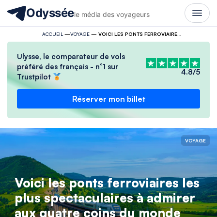
Odyssée
le média des voyageurs
ACCUEIL
—
VOYAGE
—
VOICI LES PONTS FERROVIAIRES LES PLUS SPECTACULAIRES À ADMIRER AUX QUATRE COINS DU MONDE
Ulysse, le comparateur de vols
préféré des français - n°1 sur
4.8/5
Trustpilot
Réserver mon billet
VOYAGE
Voici les ponts ferroviaires les
plus spectaculaires à admirer
aux quatre coins du monde