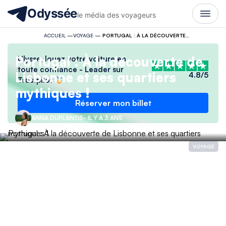
Odyssée
le média des voyageurs
ACCUEIL
—
VOYAGE
—
PORTUGAL : À LA DÉCOUVERTE DE LISBONNE ET SES QUARTIERS MYTHIQUES !
Portugal : À la découverte de
Ulysse, louez votre voiture en
toute confiance - Leader sur
Lisbonne et ses quartiers
4.8/5
Trustpilot
mythiques !
Réserver mon billet
ANNA DUPLANTIS
- IL Y A 3 ANS
VOYAGE