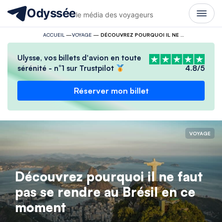
Odyssée
le média des voyageurs
ACCUEIL
—
VOYAGE
—
DÉCOUVREZ POURQUOI IL NE FAUT PAS SE RENDRE AU BRÉSIL EN CE MOMENT
Ulysse, vos billets d'avion en toute
sérénité - n°1 sur Trustpilot
4.8/5
Réserver mon billet
VOYAGE
Découvrez pourquoi il ne faut
pas se rendre au Brésil en ce
moment