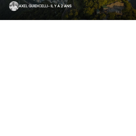
AXEL GUIDICELLI
- IL Y A 2 ANS