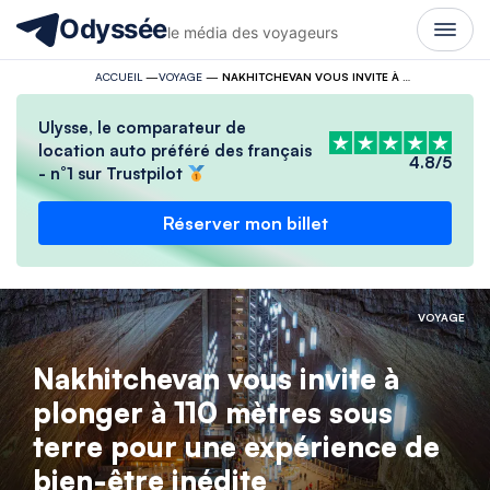
Odyssée
le média des voyageurs
ACCUEIL
—
VOYAGE
—
NAKHITCHEVAN VOUS INVITE À PLONGER À 110 MÈTRES SOUS TERRE POUR UNE EXPÉRIENCE DE BIEN-ÊTRE INÉDITE
Ulysse, le comparateur de
location auto préféré des français
4.8/5
- n°1 sur Trustpilot
Réserver mon billet
VOYAGE
Nakhitchevan vous invite à
plonger à 110 mètres sous
terre pour une expérience de
bien-être inédite