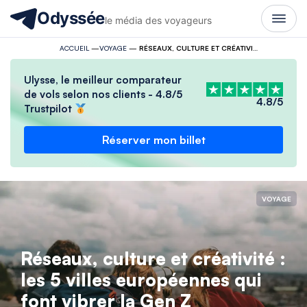
Odyssée
le média des voyageurs
ACCUEIL
—
VOYAGE
—
RÉSEAUX, CULTURE ET CRÉATIVITÉ : LES 5 VILLES EUROPÉENNES QUI FONT VIBRER LA GEN Z
Ulysse, le meilleur comparateur
de vols selon nos clients - 4.8/5
4.8/5
Trustpilot
Réserver mon billet
VOYAGE
Réseaux, culture et créativité :
les 5 villes européennes qui
font vibrer la Gen Z