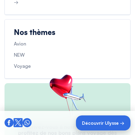
→
Nos thèmes
Avion
NEW
Voyage
Découvrir Ulysse →
Inscrivez-vous à notre newsletter et
profitez de nos bons plans voyage dès