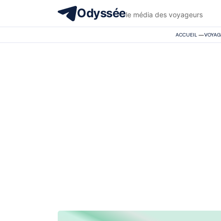
Odyssée
le média des voyageurs
ACCUEIL
—
VOYAG