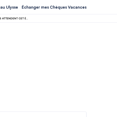
au Ulysse
Échanger mes Chèques Vacances
LE RURAL PREND LE POUVOIR EN 2025 : MONTAGNES ET ESPACES CALMES VOUS ATTENDENT CET ÉTÉ