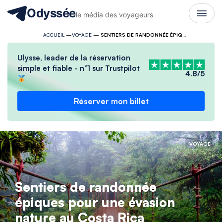
Odyssée
le média des voyageurs
ACCUEIL
—
VOYAGE
—
SENTIERS DE RANDONNÉE ÉPIQUES POUR UNE ÉVASION NATURE AU COSTA RICA
Ulysse, leader de la réservation
simple et fiable - n°1 sur Trustpilot
4.8/5
Réserver mon billet
VOYAGE
Sentiers de randonnée
épiques pour une évasion
nature au Costa Rica