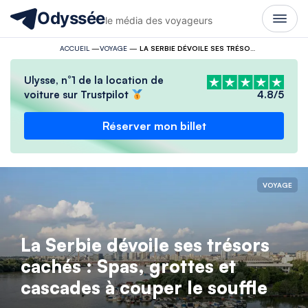
Odyssée
le média des voyageurs
ACCUEIL
—
VOYAGE
—
LA SERBIE DÉVOILE SES TRÉSORS CACHÉS : SPAS, GROTTES ET CASCADES À COUPER LE SOUFFLE
Ulysse, n°1 de la location de
voiture sur Trustpilot
4.8/5
Réserver mon billet
VOYAGE
La Serbie dévoile ses trésors
cachés : Spas, grottes et
cascades à couper le souffle