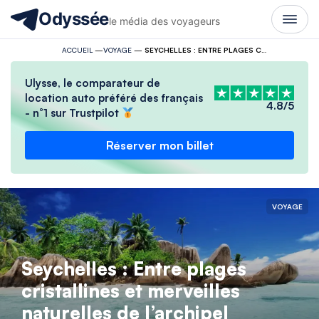
Odyssée
le média des voyageurs
ACCUEIL
—
VOYAGE
—
SEYCHELLES : ENTRE PLAGES CRISTALLINES ET MERVEILLES NATURELLES DE L’ARCHIPEL
Ulysse, le comparateur de
location auto préféré des français
4.8/5
- n°1 sur Trustpilot
Réserver mon billet
VOYAGE
Seychelles : Entre plages
cristallines et merveilles
naturelles de l’archipel