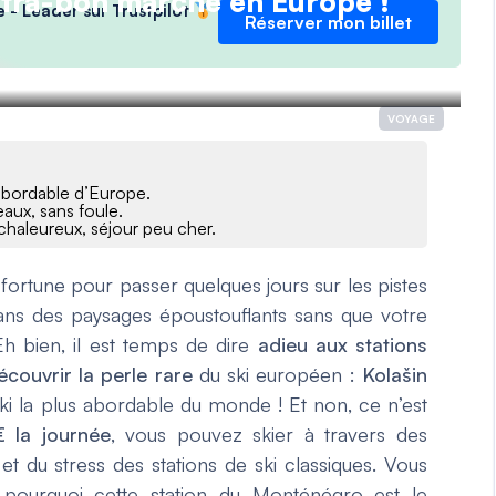
 ultra-bon marché en Europe !
e - Leader sur Trustpilot
Réserver mon billet
VOYAGE
s abordable d’Europe.
eaux, sans foule.
chaleureux, séjour peu cher.
ortune pour passer quelques jours sur les pistes
ans des paysages époustouflants sans que votre
h bien, il est temps de dire
adieu aux stations
couvrir la perle rare
du ski européen :
Kolašin
ki la plus abordable du monde ! Et non, ce n’est
 la journée
, vous pouvez skier à travers des
et du stress des stations de ski classiques. Vous
 pourquoi cette station du Monténégro est le