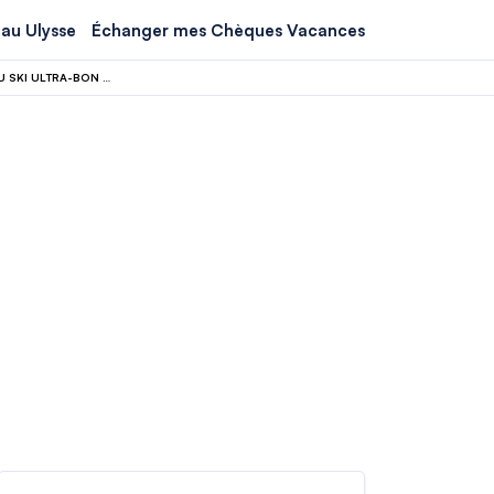
au Ulysse
Échanger mes Chèques Vacances
LE SKI À 25 € LA JOURNÉE EXISTE : DITES ADIEU AUX ALPES, VOICI LE PARADIS DU SKI ULTRA-BON MARCHÉ EN EUROPE !