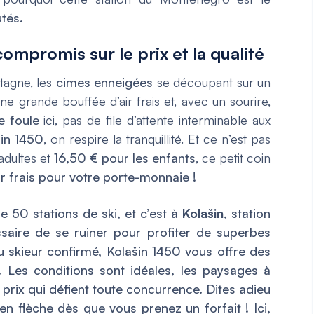
utés.
compromis sur le prix et la qualité
tagne, les
cimes enneigées
se découpant sur un
ne grande bouffée d’air frais et, avec un sourire,
e foule
ici, pas de file d’attente interminable aux
šin 1450
, on respire la tranquillité. Et ce n’est pas
adultes et
16,50 € pour les enfants
, ce petit coin
ir frais pour votre porte-monnaie !
e 50 stations de ski, et c’est à
Kolašin
, station
ssaire de se ruiner pour profiter de superbes
 skieur confirmé, Kolašin 1450 vous offre des
. Les conditions sont idéales, les paysages à
s prix qui défient toute concurrence. Dites adieu
en flèche dès que vous prenez un forfait ! Ici,