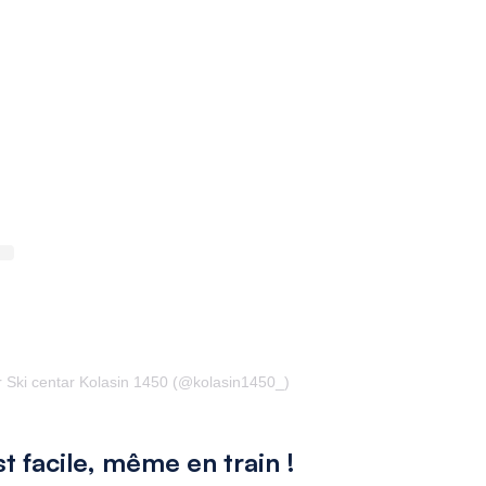
r Ski centar Kolasin 1450 (@kolasin1450_)
 facile, même en train !