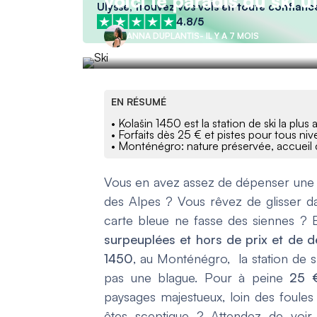
voici le paradis du ski
Ulysse, trouvez vos vols en toute confianc
4.8/5
ANNA DUPLANTIS
- IL Y A 7 MOIS
EN RÉSUMÉ
• Kolašin 1450 est la station de ski la plu
• Forfaits dès 25 € et pistes pour tous niv
• Monténégro: nature préservée, accueil 
Vous en avez assez de dépenser une f
des Alpes ? Vous rêvez de glisser d
carte bleue ne fasse des siennes ? E
surpeuplées et hors de prix et de dé
1450
, au Monténégro, la station de s
pas une blague. Pour à peine
25 €
paysages majestueux, loin des foules 
êtes sceptique ? Attendez de voir