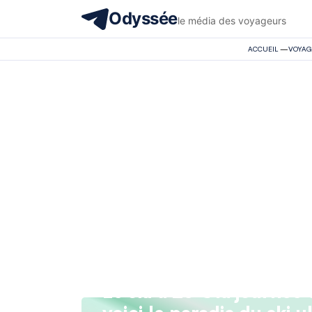
Odyssée
le média des voyageurs
ACCUEIL
—
VOYAG
Le ski à 25 € la journée 