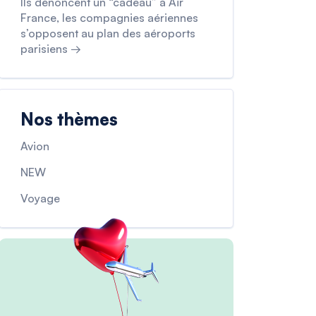
Ils dénoncent un “cadeau” à Air
France, les compagnies aériennes
s’opposent au plan des aéroports
parisiens →
Nos thèmes
Avion
NEW
Voyage