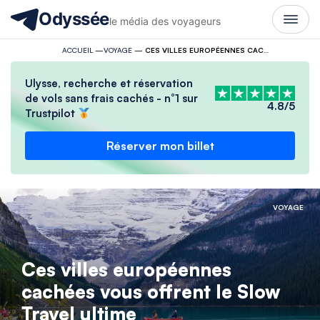
Odyssée
le média des voyageurs
ACCUEIL
—
VOYAGE
—
CES VILLES EUROPÉENNES CACHÉES VOUS OFFRENT LE SLOW TRAVEL ULTIME
Ulysse, recherche et réservation
de vols sans frais cachés - n°1 sur
4.8/5
Trustpilot
Réserver mon billet
VOYAGE
Ces villes européennes
cachées vous offrent le Slow
Travel ultime