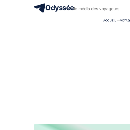
Odyssée
le média des voyageurs
ACCUEIL
—
VOYAG