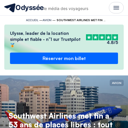
Odyssée
le média des voyageurs
ACCUEIL
—
AVION
—
SOUTHWEST AIRLINES MET FIN A 53 ANS DE PLACES LIBRES : TOUT CHANGE LE 27 JANVIER
Ulysse, leader de la location
simple et fiable - n°1 sur Trustpilot
4.8/5
Réserver mon billet
AVION
Southwest Airlines met fin a
53 ans de places libres : tout