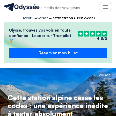
Odyssée
le média des voyageurs
ACCUEIL
—
VOYAGE
—
CETTE STATION ALPINE CASSE LES CODES : UNE EXPÉRIENCE INÉDITE À TESTER ABSOLUMENT
Ulysse, trouvez vos vols en toute
confiance - Leader sur Trustpilot
4.8/5
Réserver mon billet
VOYAGE
Cette station alpine casse les
codes : une expérience inédite
à tester absolument