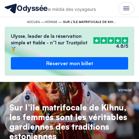
Odyssée
le média des voyageurs
ACCUEIL
—
VOYAGE
—
SUR L’ÎLE MATRIFOCALE DE KIHNU, LES FEMMES SONT LES VÉRITABLES GARDIENNES DES TRADITIONS ESTONIENNES
Ulysse, leader de la réservation
simple et fiable - n°1 sur Trustpilot
4.8/5
Réserver mon billet
VOYAGE
Sur l’île matrifocale de Kihnu,
les femmes sont les véritables
gardiennes des traditions
estoniennes