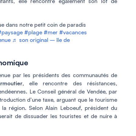
itants, elle rencontre également son lot de
e dans notre petit coin de paradis
#paysage
#plage
#mer
#vacances
enue
♬ son original – île de
onomique
tenue par les présidents des communautés de
rmoutier
, elle rencontre des résistances,
endéennes. Le Conseil général de Vendée, par
roduction d’une taxe, arguant que le tourisme
la région. Selon Alain Leboeuf, président du
uerait de dissuader les touristes et de nuire à