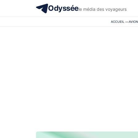
Odyssée
le média des voyageurs
ACCUEIL
—
AVIO