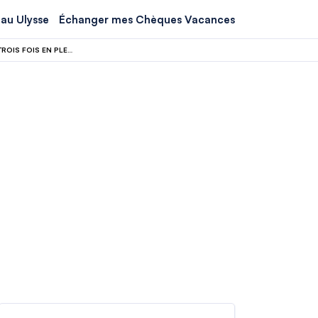
au Ulysse
Échanger mes Chèques Vacances
SWISS INFLIGE 791 FRANCS D’AMENDE À UN PASSAGER QUI A SORTI SON CHIEN TROIS FOIS EN PLEIN VOL