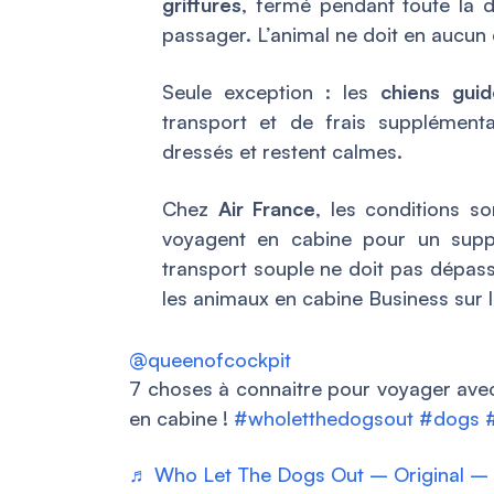
griffures
, fermé pendant toute la d
passager. L’animal ne doit en aucun 
Seule exception : les
chiens guid
transport et de frais supplémenta
dressés et restent calmes.
Chez
Air France
, les conditions s
voyagent en cabine pour un sup
transport souple ne doit pas dépas
les animaux en cabine Business sur l
@queenofcockpit
7 choses à connaitre pour voyager avec
en cabine !
#wholetthedogsout
#dogs
♬ Who Let The Dogs Out – Original –