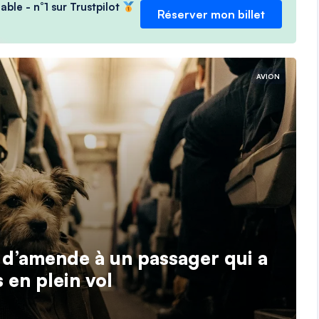
able - n°1 sur Trustpilot
Réserver mon billet
AVION
s d’amende à un passager qui a
s en plein vol