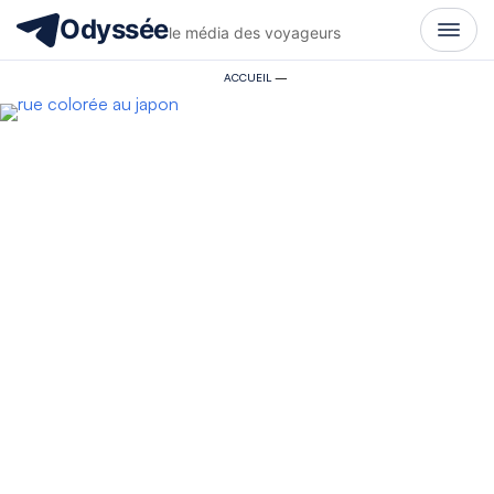
Odyssée
le média des voyageurs
ACCUEIL
—