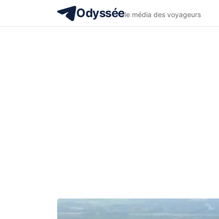
Odyssée
le média des voyageurs