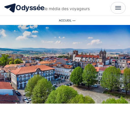
Odyssée
le média des voyageurs
ACCUEIL
—