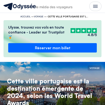
Odyssée
le média des voyageurs
ACCUEIL
—
VOYAGE
—
CETTE VILLE PORTUGAISE EST LA DESTINATION ÉMERGENTE DE 2024, SELON LES WORLD TRAVEL AWARDS
Ulysse, trouvez vos vols en toute
confiance - Leader sur Trustpilot
4.8/5
Réserver mon billet
VOYAGE
Cette ville portugaise est la
destination émergente de
2024, selon les World Travel
Awards