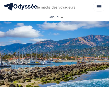
Odyssée
le média des voyageurs
ACCUEIL
—