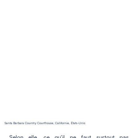
Santa Barbara Country Courthouse, Californie, États-Unis
Selon elle, ce qu’il ne faut surtout pas