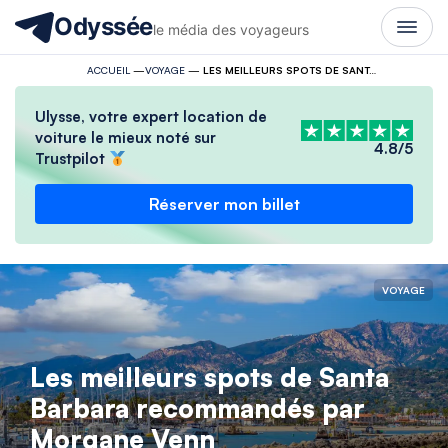
Odyssée
le média des voyageurs
ACCUEIL
—
VOYAGE
—
LES MEILLEURS SPOTS DE SANTA BARBARA RECOMMANDÉS PAR MORGANE VENN
Ulysse, votre expert location de
voiture le mieux noté sur
4.8/5
Trustpilot
Réserver mon billet
VOYAGE
Les meilleurs spots de Santa
Barbara recommandés par
Morgane Venn