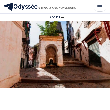
Odyssée
le média des voyageurs
ACCUEIL
—