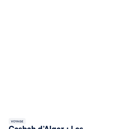
VOYAGE
Casbah d’Alger : Les