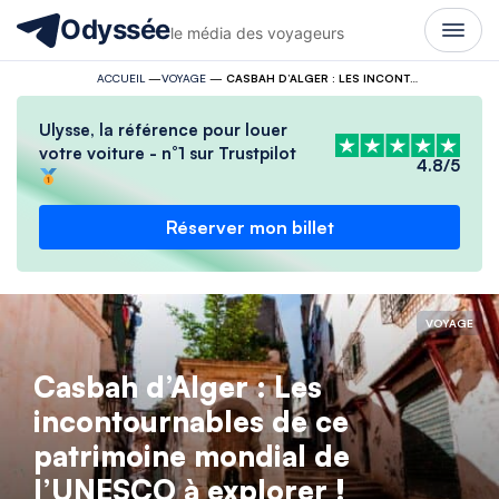
Odyssée
le média des voyageurs
ACCUEIL
—
VOYAGE
—
CASBAH D’ALGER : LES INCONTOURNABLES DE CE PATRIMOINE MONDIAL DE L’UNESCO À EXPLORER !
Ulysse, la référence pour louer
votre voiture - n°1 sur Trustpilot
4.8/5
Réserver mon billet
VOYAGE
Casbah d’Alger : Les
incontournables de ce
patrimoine mondial de
l’UNESCO à explorer !