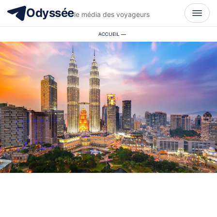
Odyssée
le média des voyageurs
ACCUEIL
—