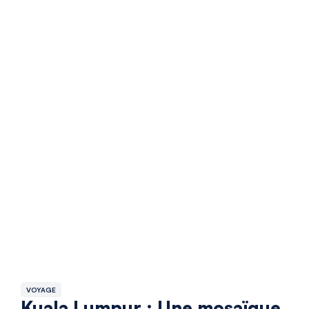
VOYAGE
Kuala Lumpur : Une mosaïque