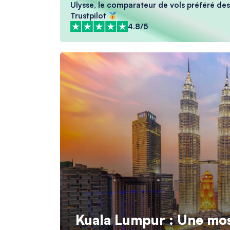
Ulysse, le comparateur de vols préféré des 
Trustpilot
4.8/5
Kuala Lumpur : Une mos