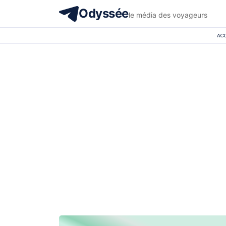
Odyssée
le média des voyageurs
ACC