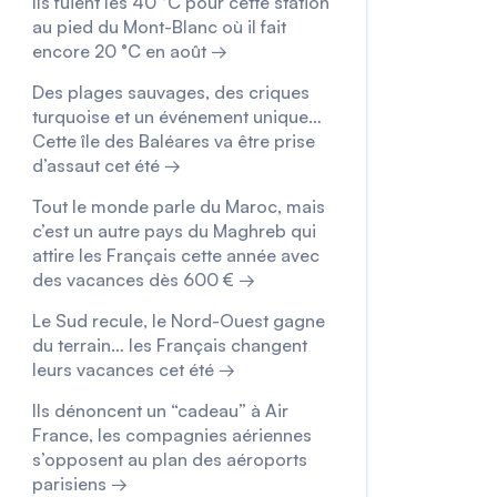
Ils fuient les 40 °C pour cette station
au pied du Mont-Blanc où il fait
encore 20 °C en août →
Des plages sauvages, des criques
turquoise et un événement unique…
Cette île des Baléares va être prise
d’assaut cet été →
Tout le monde parle du Maroc, mais
c’est un autre pays du Maghreb qui
attire les Français cette année avec
des vacances dès 600 € →
Le Sud recule, le Nord-Ouest gagne
du terrain… les Français changent
leurs vacances cet été →
Ils dénoncent un “cadeau” à Air
France, les compagnies aériennes
s’opposent au plan des aéroports
parisiens →