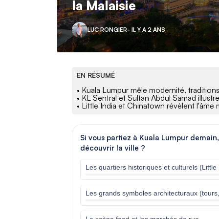
la Malaisie
LUC RONGIER
- IL Y A 2 ANS
EN RÉSUMÉ
• Kuala Lumpur mêle modernité, traditions e
• KL Sentral et Sultan Abdul Samad illustr
• Little India et Chinatown révèlent l'âme mu
Si vous partiez à Kuala Lumpur demain, 
découvrir la ville ?
Les quartiers historiques et culturels (Little
Les grands symboles architecturaux (tours
La scène food et les marchés de rue